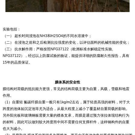
实验包括：
（一）
超长时间浸泡在NH3和H2SO4的不同水溶液中；
（二）
在浸泡之前和之后检测抗拉强度的变化，以评估面料的机械性能的变化；
（三）
抗水解作用：严格按照NFG37122（欧洲标准水解稳定性实验,
NFG37122），经过以上防腐试验的验证，能提供详细的防腐耐久性报告，具有
15年的品质保证。
膜体系的安全性
膜结构对荷载的抵抗能力更强，常见的结构荷载主要为自重，风载，雪载和地震
作用。
（1）自重轻 氟碳纤膜自重一般只有1kg/m2左右，属于轻质高强的材料，对于大
跨度的池体如沉淀池等尤为适合，从最大程度上减小了覆盖材自重荷载的影响。
另外阳光板和玻璃钢板需要大量的檩条支承，而膜是通过预力张拉体现结构行为
的材料，因此可以做到较大跨度而中间不需要任何支撑杆件，这样钢构件的自重
也大为减小。