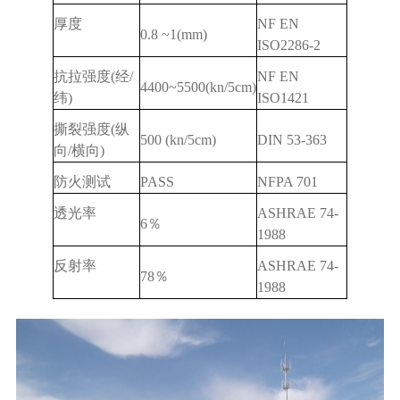
厚度
NF EN
0.8
~1
(mm)
ISO2286-2
抗拉强度(经/
NF EN
4400~5500
(k
n
/
5c
m)
纬)
ISO1421
撕裂强度(纵
500
(
kn
/
5c
m)
DIN 53-363
向/横向)
防火测试
PASS
NFPA 701
透光率
ASHRAE 74-
6％
1988
反射率
ASHRAE 74-
78％
1988