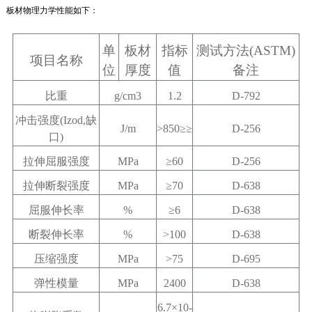
板材物理力学性能如下：
单
板材
指标
测试方法
(ASTM)
项目名称
位
厚度
值
备注
比重
g/cm3
1.2
D-792
冲击强度
(Izod,
缺
J/m
>850≥≥
D-256
口
)
拉伸屈服强度
MPa
≥60
D-256
拉伸断裂强度
MPa
≥70
D-638
屈服伸长率
%
≥6
D-638
断裂伸长率
%
>100
D-638
压缩强度
MPa
>75
D-695
弹性模量
MPa
2400
D-638
6.7×10-