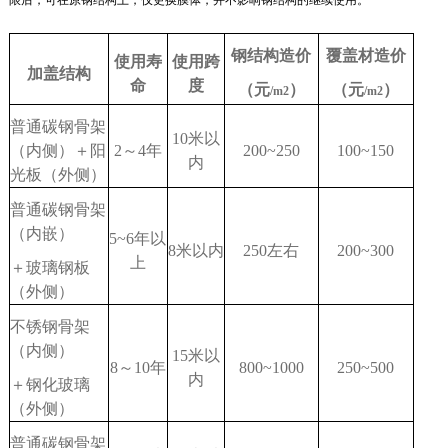
钢结构造价
覆盖材造价
使用寿
使用跨
加盖结构
命
度
（元
）
（元
）
/m2
/m2
普通碳钢骨架
10
米以
（内侧）＋阳
2
～
4
年
200~250
100~150
内
光板（外侧）
普通碳钢骨架
（内嵌）
5~6
年以
8
米以内
250
左右
200~300
上
＋玻璃钢板
（外侧）
不锈钢骨架
（内侧）
15
米以
8
～
10
年
800
~1
0
00
2
50
~
500
内
＋钢化玻璃
（外侧）
普通碳钢骨架