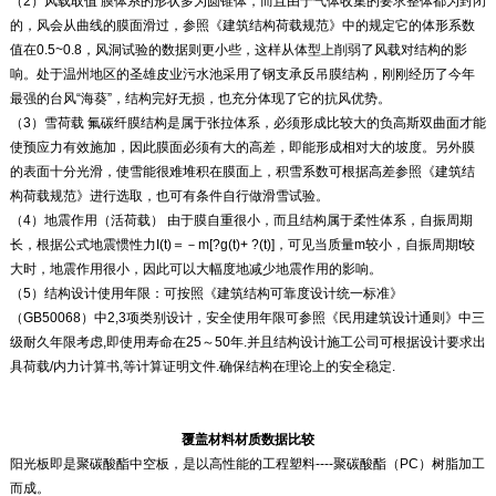
（2）风载取值 膜体系的形状多为圆锥体，而且由于气体收集的要求整体都为封闭
的，风会从曲线的膜面滑过，参照《建筑结构荷载规范》中的规定它的体形系数
值在0.5~0.8，风洞试验的数据则更小些，这样从体型上削弱了风载对结构的影
响。处于温州地区的圣雄皮业污水池采用了钢支承反吊膜结构，刚刚经历了今年
最强的台风“海葵”，结构完好无损，也充分体现了它的抗风优势。
（3）雪荷载 氟碳纤膜结构是属于张拉体系，必须形成比较大的负高斯双曲面才能
使预应力有效施加，因此膜面必须有大的高差，即能形成相对大的坡度。另外膜
的表面十分光滑，使雪能很难堆积在膜面上，积雪系数可根据高差参照《建筑结
构荷载规范》进行选取，也可有条件自行做滑雪试验。
（4）地震作用（活荷载） 由于膜自重很小，而且结构属于柔性体系，自振周期
长，根据公式地震惯性力I(t)＝－m[?g(t)+ ?(t)]，可见当质量m较小，自振周期t较
大时，地震作用很小，因此可以大幅度地减少地震作用的影响。
（5）结构设计使用年限：可按照《建筑结构可靠度设计统一标准》
（GB50068）中2,3项类别设计，安全使用年限可参照《民用建筑设计通则》中三
级耐久年限考虑,即使用寿命在25～50年.并且结构设计施工公司可根据设计要求出
具荷载/内力计算书,等计算证明文件.确保结构在理论上的安全稳定.
覆盖材料材质数据比较
阳光板即是聚碳酸酯中空板，是以高性能的工程塑料----聚碳酸酯（PC）树脂加工
而成。