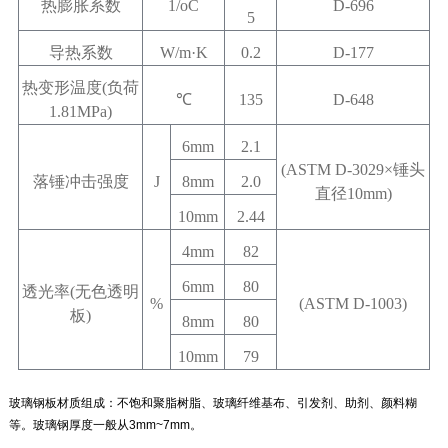
热膨胀系数
1/oC
D-696
5
导热系数
W/m·K
0.2
D-177
热变形温度
(
负荷
℃
135
D-648
1.81MPa)
6mm
2.1
(ASTM D-3029×
锤头
落锤冲击强度
J
8mm
2.0
直径
10mm)
10mm
2.44
4mm
82
6mm
80
透光率
(
无色透明
%
(ASTM D-1003)
板
)
8mm
80
10mm
79
玻璃钢板材质组成：不饱和聚脂树脂、玻璃纤维基布、引发剂、助剂、颜料糊
等。玻璃钢厚度一般从3mm~7mm。