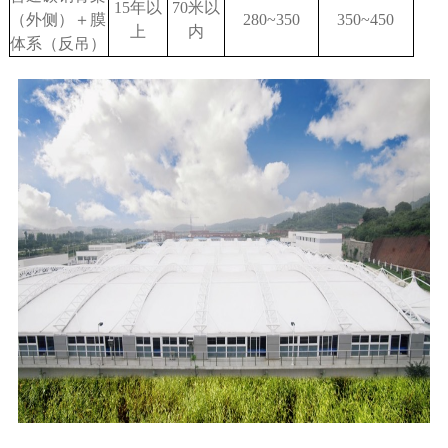
15
年以
70
米以
（外侧）＋膜
280
~
3
50
350~450
上
内
体系（反吊）