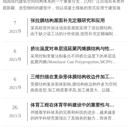
我国现代建筑空间结构体系的一个重要分支，已经广泛出现在各类外
观新颖、造型独特的建筑中，但以混凝土模板的形式应用于建筑领
张拉膜结构屋面补充定额研究和应用
7
某高校室外游泳池加装屋面采用了张拉膜结构。
9
2021/
由于缺少该工法的计价依据,按照补充定额编制要
求和主要施工工序划分补充定额子目,在现场实测
并提取类似工程定额原始数据的基础上编制张拉
挤出温度对单层流延聚丙烯膜结构与性能的影响
6
膜工法的.
采用控制变量法制备出不同挤出温度下的单层流
9
2021/
延聚丙烯(Monolayer Cast Polypropylene,MCPP)薄
膜试样,探究挤出温度对薄膜光学性能、力学性能
的影响,并用偏.
三维扫描在复杂形体膜结构收边件加工中的应用
6
受膜结构复杂形体影响,膜结构收边构件多为空间
9
2021/
曲面造型,加工精度要求高,加工难度大。以随州
南站站房伞状单元负高斯曲面ETFE索膜结构为
例,阐述三维扫描技术在膜结构收边件设计及加工
体育工程在体育学科建设中的重要性与策略研究
26
中的.
伴随着学科体系的完善和科技的进步，越来越多
3
2021/
的跨学科研究展现出了其独有的魅力，而体育工
程作为未来体育经济支柱和动力引擎在我国的发
展并不尽如人意。对比国内外体育相关研究发