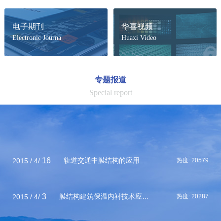
现，我国体育学.
电子期刊
华喜视频
Electronic Journa
Huaxi Video
专题报道
Special report
16
轨道交通中膜结构的应用
2015 / 4/
热度:
20579
3
膜结构建筑保温内衬技术应用——刚查演艺中心
2015 / 4/
热度:
20287