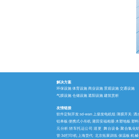
解决方案
环保设施
体育设施
商业设施
景观设施
交通设施
气膜设施
仓储设施
遮阳设施
建筑赏析
友情链接
软件定制开发
sd-wan
上柴发电机组
薄膜开关
洒
|
|
|
|
铝单板
便携式小吊机
莆田安福相册
木塑地板
塑料
|
|
|
|
元分析
轿车托运公司
巡更
舞台设备
聚合氯化
|
|
|
|
管
3d打印机
上海货代
北京拓展训练
保温板
机械
|
|
|
|
|