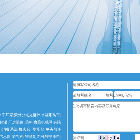
水车厂家
紫外分光光度计
水罐消防车
|
|
|
储罐
厂房装修
染料
食品机械网
有限
|
|
|
|
铝
消费系统
烽火台
增压缸
单头加热
|
|
|
|
信息网
发电机
智能制造网
智慧用电
|
|
|
|