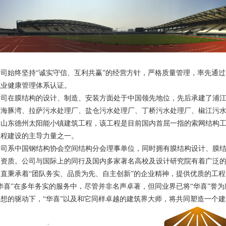
司始终坚持“诚实守信、互利共赢”的经营方针，严格质量管理，率先通过I
职业健康管理体系认证。
公司在膜结构的设计、制造、安装方面处于中国领先地位，先后承建了浦
店海豚湾、拉萨污水处理厂、盐仓污水处理厂、丁桥污水处理厂、椒江污
了山东德州太阳能小镇建筑工程，该工程是目前国内首屈一指的索网结构
工程建设的主导力量之一。
公司系中国钢结构协会空间结构分会理事单位，同时拥有膜结构设计、膜
饰资质。公司与国际上的同行及国内多家著名高校及设计研究院有着广泛
一直秉承着“团队务实、品质为先、自主创新”的企业精神，提供优质的工
“华喜”在多年务实的服务中，尽管并非名声卓著，但同业界已将“华喜”誉为
梦想的驱动下，“华喜”以及和它同样卓越的建筑界大师，将共同塑造一个