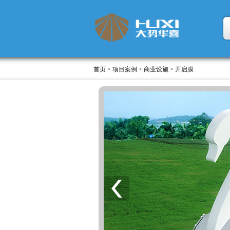
首页
>
项目案例
> 商业设施 > 开启膜