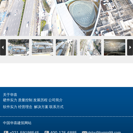
关于华喜
硬件实力
质量控制
发展历程
公司简介
软件实力
经营理念
解决方案
联系方式
中国华喜建筑网站
021-59198545
400-176-6885
dshx@hxmjg99.com