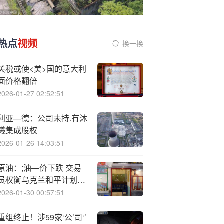
热点
视频
换一换
关税或使<美>国的意大利
面价格翻倍
2026-01-27 02:52:51
利亚—德：公司未持.有沐
曦集成股权
2026-01-26 14:03:51
原油：;油—价下跌 交易
员权衡乌克兰和平计划前
景
2026-01-30 00:57:51
重组终止！涉59家‘公’司‘’