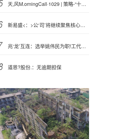
天,风M.orningCall·1029 | 策略-“十五五”定价/固收-降准降息、央行购债、“全球主权债”
新易盛<：>公‘司’将继续聚焦核心技术研发夯实行业竞争力
兆‘龙’互连：选举姚伟民为职!工代表董事
道恩?股份.：无逾期担保