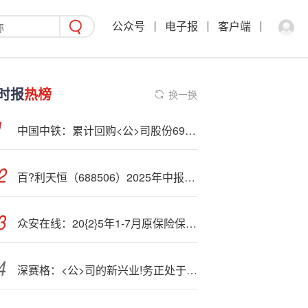
公众号
电子报
客户端
时报
热榜
换一换
中国中铁：累计回购<公>司股份6998600股
百?利天恒（688506）2025年中报简析：净利润同比下降123.96%，三费占比上升明显
众安在线：20{2}5年1-7月原保险保费收入约199.17亿元
深赛格：<公>司的新兴业!务正处于战略培育期