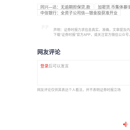
同兴—达：无逾期担保贷,款
加密货.币集体暴!
中信银行：全资子公司信—银金投获准开业
声明：证券时报力求信息真实、准确，文章提及内
下载“证券时报”官方APP，或关注官方微信公众
网友评论
登录
后可以发言
网友评论仅供其表达个人看法，并不表明证券时报立场