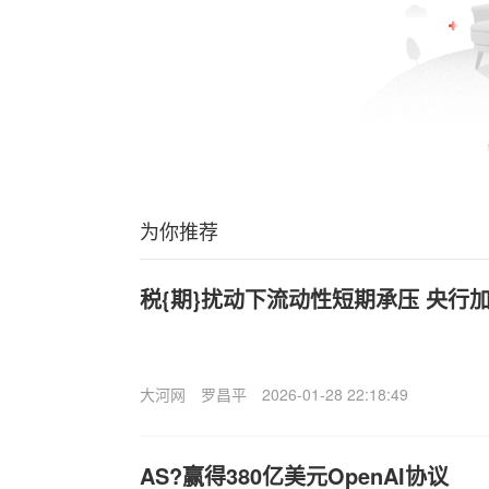
为你推荐
税{期}扰动下流动性短期承压 央行
大河网
罗昌平
2026-01-28 22:18:49
A
S?赢得380亿美元OpenAI协议