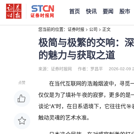
首页
快讯
要闻
股市
您当前的位置：
证券时报
>
公司
>
正文
极简与极繁的交响：深
的魅力与获取之道
来源：证券时报网
作者：罗昌平
2026-02-09 
在当代互联网的浩瀚烟波中，寻觅一
点赞
仅仅是为了填补午夜的寂寥，更多的是
谈论“A”时，在日系语境下，它往往代🎯
触动灵魂的艺术水准。