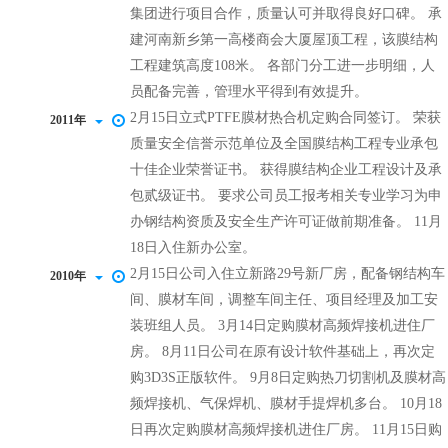
集团进行项目合作，质量认可并取得良好口碑。 承
建河南新乡第一高楼商会大厦屋顶工程，该膜结构
工程建筑高度108米。 各部门分工进一步明细，人
员配备完善，管理水平得到有效提升。
2月15日立式PTFE膜材热合机定购合同签订。 荣获
2011年
质量安全信誉示范单位及全国膜结构工程专业承包
十佳企业荣誉证书。 获得膜结构企业工程设计及承
包贰级证书。 要求公司员工报考相关专业学习为申
办钢结构资质及安全生产许可证做前期准备。 11月
18日入住新办公室。
2月15日公司入住立新路29号新厂房，配备钢结构车
2010年
间、膜材车间，调整车间主任、项目经理及加工安
装班组人员。 3月14日定购膜材高频焊接机进住厂
房。 8月11日公司在原有设计软件基础上，再次定
购3D3S正版软件。 9月8日定购热刀切割机及膜材高
频焊接机、气保焊机、膜材手提焊机多台。 10月18
日再次定购膜材高频焊接机进住厂房。 11月15日购