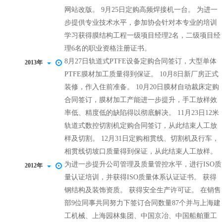
网站改版。 9月25日定购高频焊接机一台。 为进一
步提供专业技术水平，参加协会针对本专业的培训
学习获得膜结构工程一级项目经理2名，二级项目经
理6名的职业资格注册证书。
8月27日轨道式PTFE设备定购合同签订，大型单体
2013年
PTFE膜材加工质量得到保证。 10月8日新厂房正式
装修，作入住前准备。 10月20日膜材自动裁床定购
合同签订，膜材加工产能进一步提升，手工放样效
率低、精度低的缺陷得以彻底解决。 11月23日12米
轨道式数控切割机定购合同签订，从此结束人工放
样及切割。 12月31日定购相贯线、切割机及行车，
相贯线切坡口质量得到保证，从此结束人工放样。
为进一步提升公司管理及质量管控水平，进行ISO质
2012年
量认证培训，并获得ISO质量体系认证证书。 获得
钢结构及装饰资质。 获得安全生产许可证。 在销售
部9位同事共同努力下签订合同数量87个并与上海建
工机械、上海园林集团、中国京冶、中国船舶重工