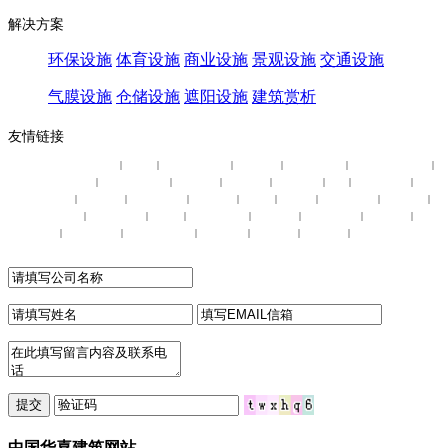
解决方案
环保设施
体育设施
商业设施
景观设施
交通设施
气膜设施
仓储设施
遮阳设施
建筑赏析
友情链接
软件定制开发
sd-wan
上柴发电机组
薄膜开关
洒水车厂家
紫外分光光度计
水
|
|
|
|
|
|
式小吊机
莆田安福相册
木塑地板
塑料储罐
厂房装修
染料
食品机械网
有限
|
|
|
|
|
|
|
巡更
舞台设备
聚合氯化铝
消费系统
烽火台
增压缸
单头加热管
3d打印机
上
|
|
|
|
|
|
|
|
保温板
机械信息网
发电机
智能制造网
智慧用电
壁挂炉厂家
数控车床
无线
|
|
|
|
|
|
|
器
LED透明屏
PVC施工围挡
工业废水
搬运设备
组合滑梯
厚壁管
|
|
|
|
|
|
提交
中国华喜建筑网站